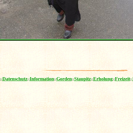
Datenschutz
Information
Gorden
Staupitz
Erholung
Freizeit
] [
] [
] [
] [
] [
] [
] [