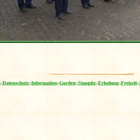
Datenschutz
Information
Gorden
Staupitz
Erholung
Freizeit
] [
] [
] [
] [
] [
] [
] [